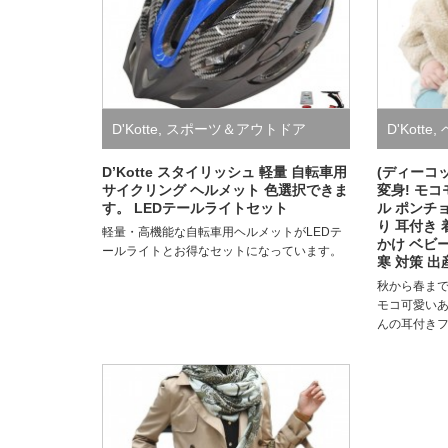
D'Kotte
,
スポーツ＆アウトドア
D'Kotte
,
D’Kotte スタイリッシュ 軽量 自転車用
(ディーコッ
サイクリング ヘルメット 色選択できま
変身! モコ
す。 LEDテールライトセット
ル ポンチ
り 耳付き 
軽量・高機能な自転車用ヘルメットがLEDテ
かけ ベビー
ールライトとお得なセットになっています。
寒 対策 出
秋から春ま
モコ可愛い
んの耳付きフ