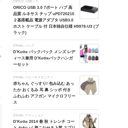
ORICO
,
USBハブ
ORICO USB 3.0 7ポート ハブ 高
品質 ルネサス チップ uPD720210
２基搭載品 電源アダプタ USB3.0
ホスト ケーブル 付 日本独自仕様 H9978-U3 (ブ
ラック)
D'Kotte
,
バッグ
D’Kotte バックパック メンズ レデ
ィース兼用 D’Kotteバックハンガ
ーセット
D'Kotte
,
ベビー＆マタニティ
赤ちゃん ぐっすり! 包み込む あっ
たか おくるみ 耳 鼻 シッポ 付き
ふわふわ アフガン マイクロフリー
ス
D'Kotte
,
ファッション
D’Kotte 2014 春 秋 トレンチ コー
ト かわいく着こなせる上質 スプリ