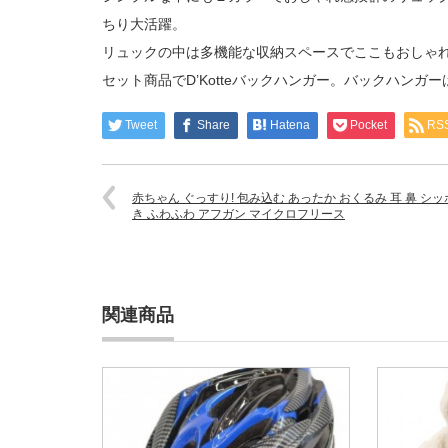
ちり大活躍。
リュックの中は多機能な収納スペースでここもおしゃ
セット商品でD’Kotteバックハンガー。バックハン
Tweet
Share
Hatena
Pocket
RS
赤ちゃん ぐっすり! 包み込む あったか おくるみ 耳 鼻 シッ
き ふわふわ アフガン マイクロフリース
関連商品