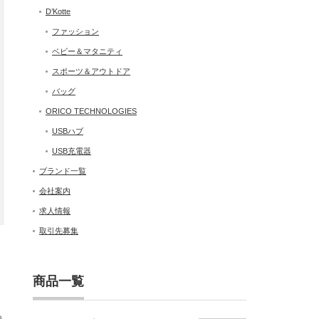
D’Kotte
ファッション
ベビー＆マタニティ
スポーツ＆アウトドア
バッグ
ORICO TECHNOLOGIES
USBハブ
USB充電器
ブランド一覧
会社案内
求人情報
取引先募集
商品一覧
っ