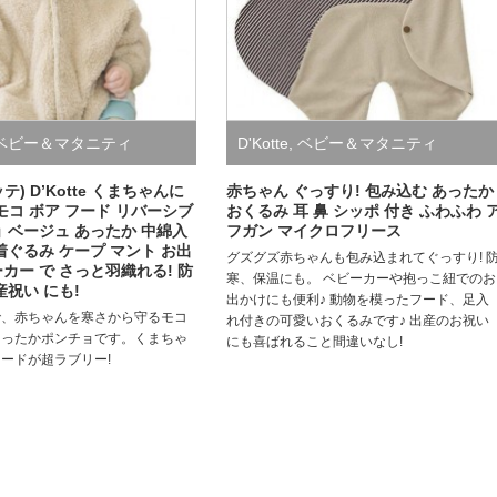
ベビー＆マタニティ
D'Kotte
,
ベビー＆マタニティ
テ) D’Kotte くまちゃんに
赤ちゃん ぐっすり! 包み込む あったか
モコ ボア フード リバーシブ
おくるみ 耳 鼻 シッポ 付き ふわふわ 
ョ ベージュ あったか 中綿入
フガン マイクロフリース
着ぐるみ ケープ マント お出
グズグズ赤ちゃんも包み込まれてぐっすり! 
カー で さっと羽織れる! 防
寒、保温にも。 ベビーカーや抱っこ紐でのお
産祝い にも!
出かけにも便利♪ 動物を模ったフード、足入
で、赤ちゃんを寒さから守るモコ
れ付きの可愛いおくるみです♪ 出産のお祝い
あったかポンチョです。くまちゃ
にも喜ばれること間違いなし!
ードが超ラブリー!